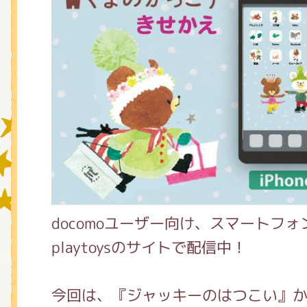
グッズインフォメーション
ミュージカル・コンサート
おたのしみコンテンツ(クイズ・A
docomoユーザー向け、スマートフ
チア ジャッキーズ！
playtoysのサイトで配信中！
今回は、『ジャッキーのはつこい』か