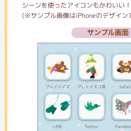
くまのがっこう しょくいんしつ
シーンを使ったアイコンもかわいい
(※サンプル画像はiPhoneのデザイン
くまのがっこう 家庭科部