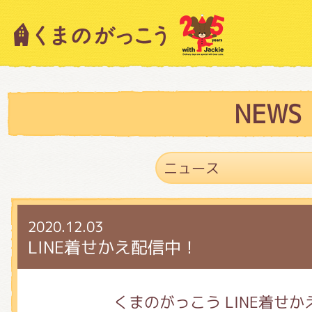
キャラクター紹介
ニュース
NEWS
スタッフブログ
2020.12.03
絵本・作家紹介
LINE着せかえ配信中！
ショップインフォメーション
くまのがっこう LINE着せか