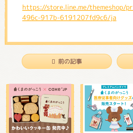
https://store.line.me/themeshop/
496c-917b-6191207fd9c6/ja
前の記事