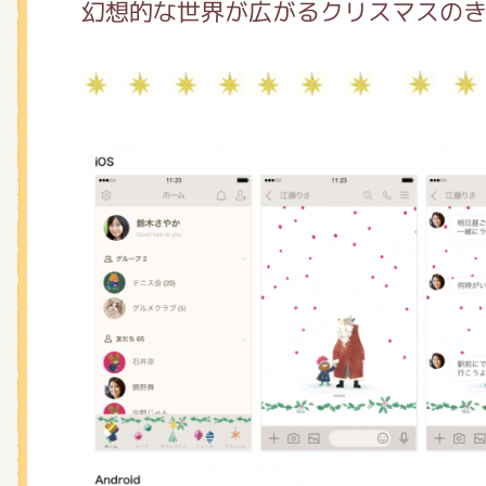
くまのがっこう しょくいんしつ
幻想的な世界が広がるクリスマスのき
くまのがっこう 家庭科部