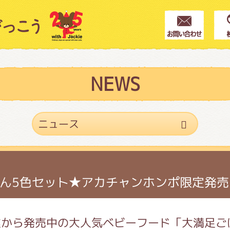
クター紹介
ス
NEWS
フブログ
作家紹介
ん5色セット★アカチャンホンポ限定発売
プインフォメーション
業から発売中の大人気ベビーフード「大満足ご