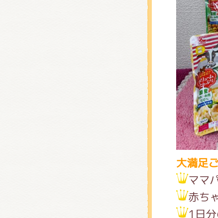
大満足ご
ママ
赤ち
1日