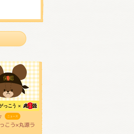
7
ニュース
っこう×丸源ラ