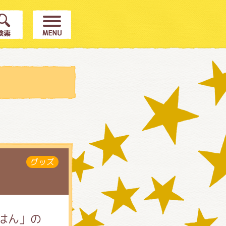
グッズ
はん」の