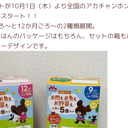
トが10月1日（木）より全国のアカチャンホ
がスタート！！
インフォメーション
ろ～と12か月ごろ～の2種類展開。
ごはんのパッケージはもちろん、セットの箱も
キーデザインです。
ジカル・コンサート
しみコンテンツ(クイズ・AR・診断・占い
ジャッキーズ！