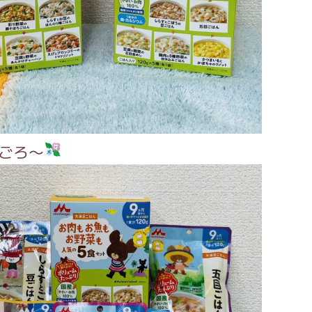
がっこう しょくいんしつ
がっこう 家庭科部
月ごろ～