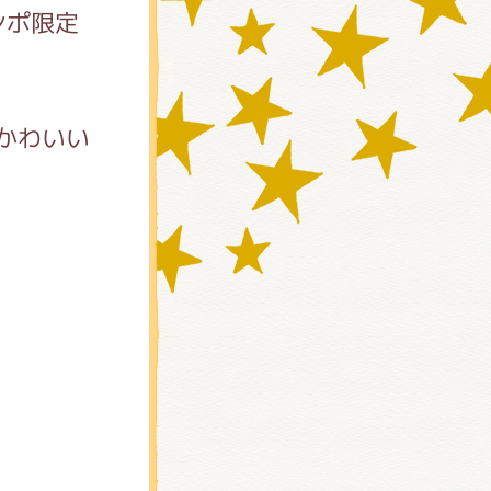
ンポ限定
かわいい
)