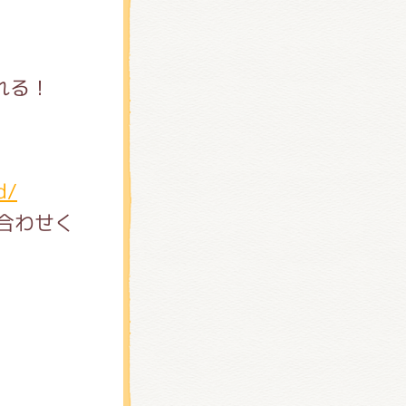
れる！
d/
合わせく