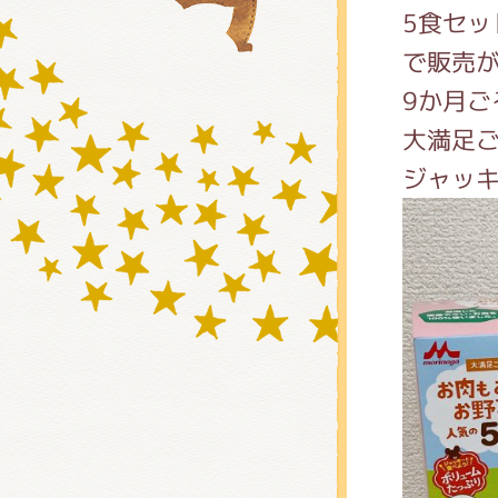
5食セッ
で販売
グッズ
9か月ご
大満足
ジャッ
ミュー
おたの
チア 