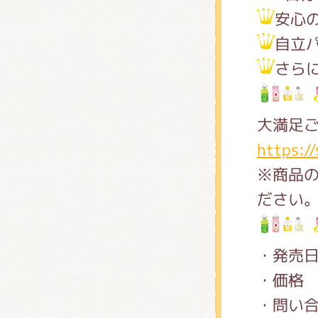
安心
自立
さら
大満足ご
https:/
※商品
ださい
・発売日
・価格
・問い