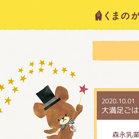
キャラ
ニュー
スタッ
2020.10.01
絵本・
大満足ごは
ショッ
森永乳