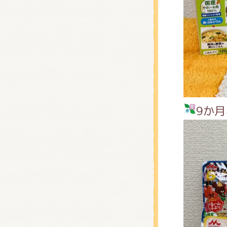
くまの
くまの
9か