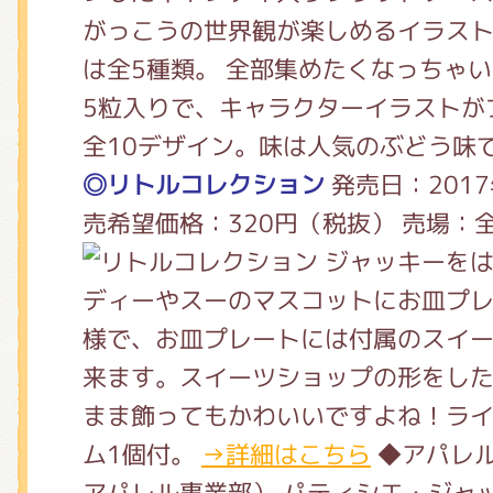
くまのがっこう しょくいんしつ
がっこうの世界観が楽しめるイラス
は全5種類。 全部集めたくなっちゃい
5粒入りで、キャラクターイラストが
くまのがっこう 家庭科部
全10デザイン。味は人気のぶどう味
◎リトルコレクション
発売日：2017
売希望価格：320円（税抜） 売場：
ジャッキーをは
ディーやスーのマスコットにお皿プ
様で、お皿プレートには付属のスイ
来ます。スイーツショップの形をし
まま飾ってもかわいいですよね！ライ
ム1個付。
→詳細はこちら
◆アパレ
アパレル事業部） パティシエ・ジャ