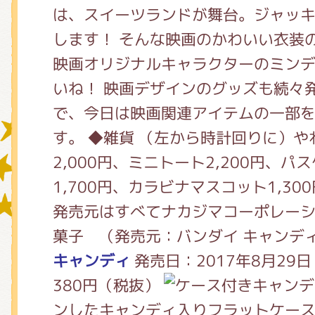
は、スイーツランドが舞台。ジャッ
します！ そんな映画のかわいい衣装
グッズインフォメーション
映画オリジナルキャラクターのミン
いね！ 映画デザインのグッズも続々
で、今日は映画関連アイテムの一部
ミュージカル・コンサート
す。 ◆雑貨 （左から時計回りに）
2,000円、ミニトート2,200円、パ
1,700円、カラビナマスコット1,3
おたのしみコンテンツ(クイズ・A
発売元はすべてナカジマコーポレー
菓子 （発売元：バンダイ キャンデ
チア ジャッキーズ！
キャンディ
発売日：2017年8月29
380円（税抜）
ンしたキャンディ入りフラットケース