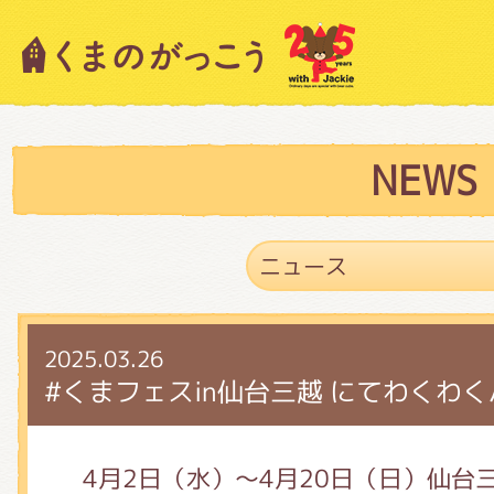
キャラクター紹介
ニュース
NEWS
スタッフブログ
2025.03.26
絵本・作家紹介
#くまフェスin仙台三越 にてわくわ
ショップインフォメーション
4月2日（水）～4月20日（日）仙台