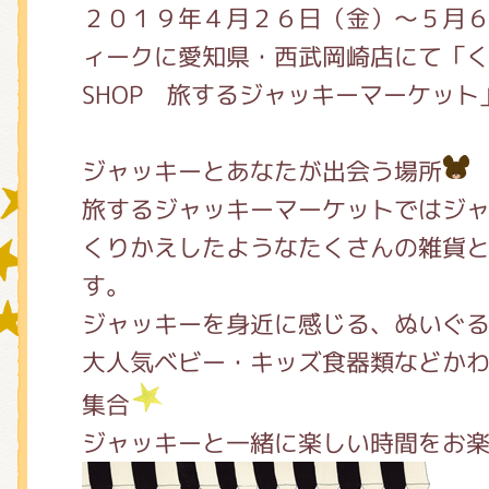
２０１９年４月２６日（金）～５月
ィークに愛知県・西武岡崎店にて「くま
グッズインフォメーション
SHOP 旅するジャッキーマーケッ
ジャッキーとあなたが出会う場所
ミュージカル・コンサート
旅するジャッキーマーケットではジ
くりかえしたようなたくさんの雑貨
す。
おたのしみコンテンツ(クイズ・A
ジャッキーを身近に感じる、ぬいぐ
大人気ベビー・キッズ食器類などか
チア ジャッキーズ！
集合
ジャッキーと一緒に楽しい時間をお