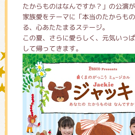
たからものはなんですか？」の公演
家族愛をテーマに「本当のたからも
グッズインフォメーション
る、心あたたまるステージ。
この夏、さらに愛らしく、元気いっ
して帰ってきます。
ミュージカル・コンサート
おたのしみコンテンツ(クイズ・A
チア ジャッキーズ！