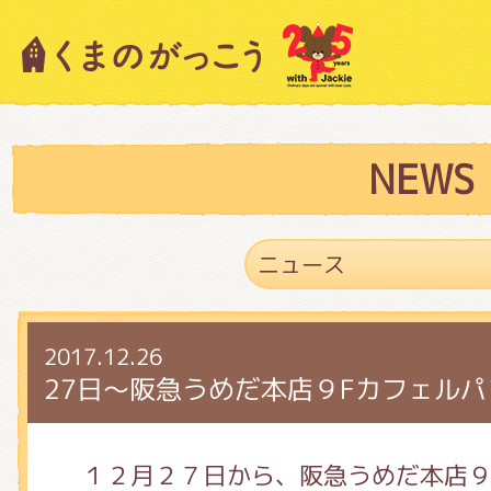
キャラクター紹介
ニュース
NEWS
スタッフブログ
2017.12.26
絵本・作家紹介
27日～阪急うめだ本店９Fカフェル
ショップインフォメーション
１２月２７日から、阪急うめだ本店９