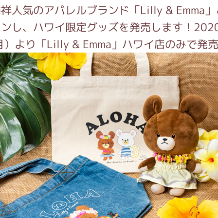
祥人気のアパレルブランド「Lilly & Emma
ンし、ハワイ限定グッズを発売します！202
インフォメーション
月）より「Lilly & Emma」ハワイ店のみで発
ジカル・コンサート
しみコンテンツ(クイズ・AR・診断・占い
ジャッキーズ！