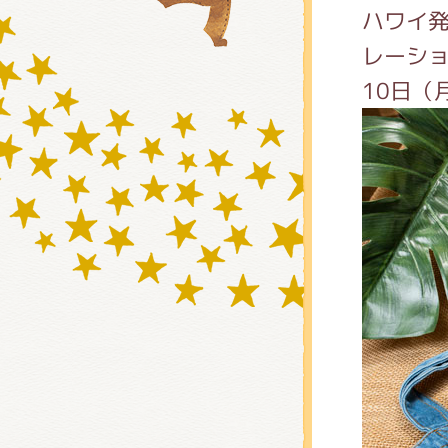
ハワイ発
レーショ
グッズ
10日（
ミュー
おたの
チア 