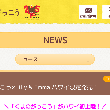
クター紹介
ス
NEWS
フブログ
コ
作家紹介
う×Lilly & Emma ハワイ限定発売！
プインフォメーション
＼「くまのがっこう」がハワイ初上陸！／