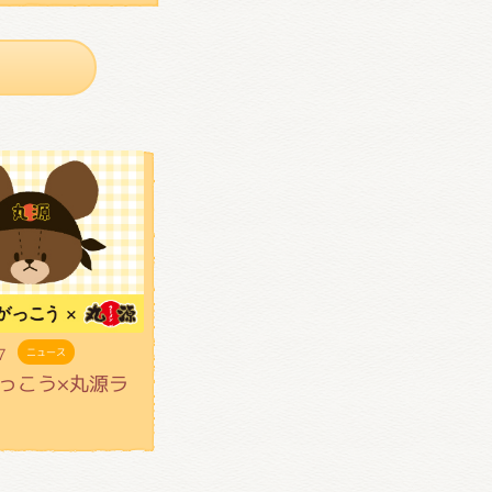
7
ニュース
っこう×丸源ラ