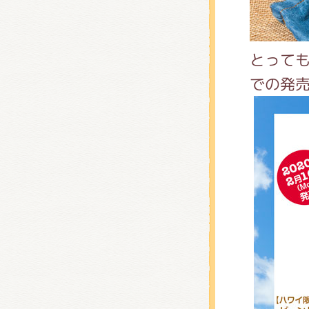
くまの
とって
くまの
での発