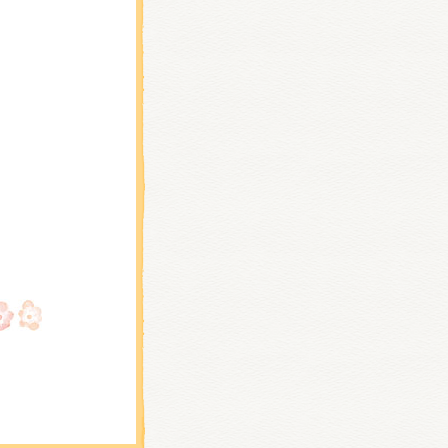
イ店
CA