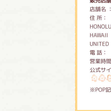
販売店
店舗名
住 所： 2
HONOLU
HAWAII
UNI
電 
営業時
公式サ
※POP