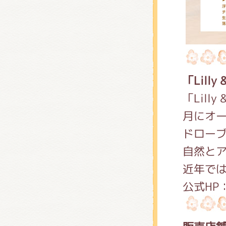
「Lilly
「Lill
月にオー
ドロー
自然と
近年で
公式HP