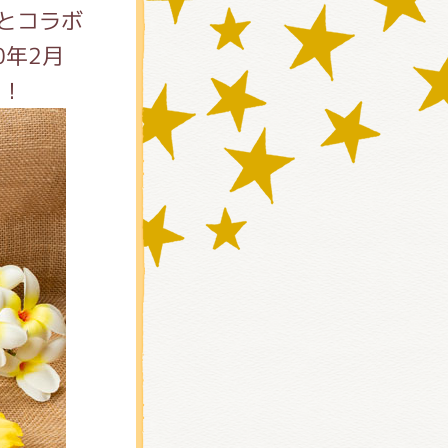
」とコラボ
0年2月
売！
)