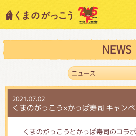
キャラクター紹介
ニュース
NEWS
スタッフブログ
2021.07.02
絵本・作家紹介
くまのがっこう×かっぱ寿司 キャンペ
ショップインフォメーション
くまのがっこうとかっぱ寿司のコラボ