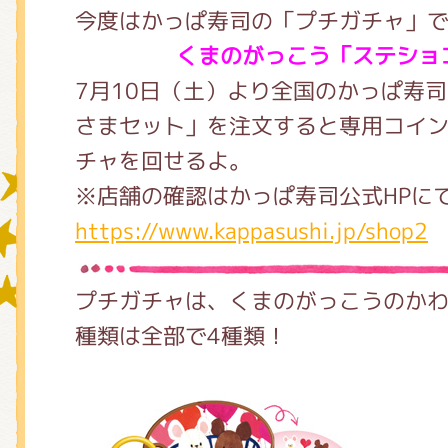
今度はかっぱ寿司の「プチガチャ」
くまのがっこう「ステショ
グッズインフォメーション
7月10日（土）より全国のかっぱ寿司
さまセット」を注文すると専用コイ
チャを回せるよ。
ミュージカル・コンサート
※店舗の確認はかっぱ寿司公式HPに
https://www.kappasushi.jp/shop2
おたのしみコンテンツ(クイズ・A
プチガチャは、くまのがっこうのか
種類は全部で4種類！
チア ジャッキーズ！