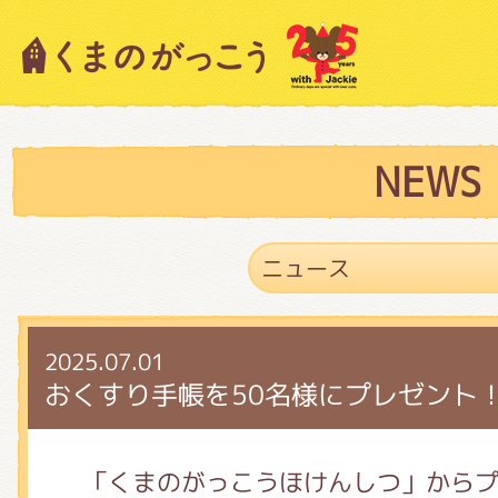
キャラクター紹介
ニュース
NEWS
スタッフブログ
2025.07.01
絵本・作家紹介
おくすり手帳を50名様にプレゼント
ショップインフォメーション
「くまのがっこうほけんしつ」から