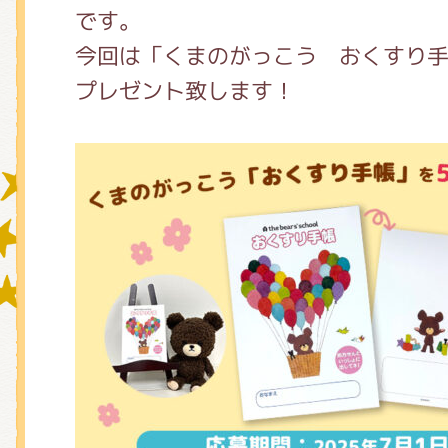
です。
今回は「くまのがっこう おくすり手
グッズインフォメーション
プレゼント致します！
ミュージカル・コンサート
おたのしみコンテンツ(クイズ・A
チア ジャッキーズ！