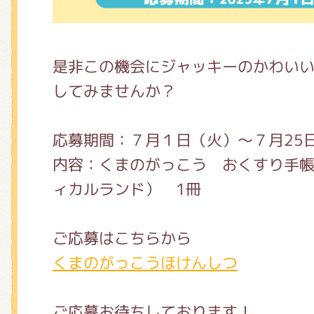
くまのがっこう しょくいんしつ
是非この機会にジャッキーのかわい
くまのがっこう 家庭科部
してみませんか？
応募期間：７月１日（火）～７月25
内容：くまのがっこう おくすり手
ィカルランド） 1冊
ご応募はこちらから
くまのがっこうほけんしつ
ご応募お待ちしております！