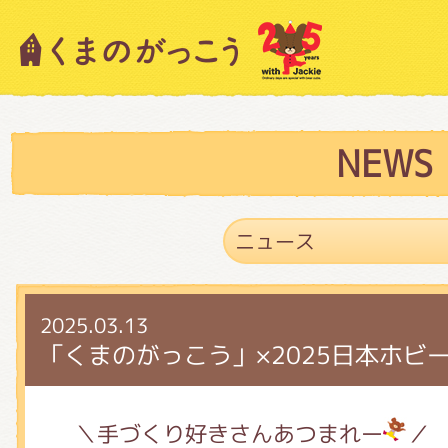
キャラクター紹介
ニュース
NEWS
スタッフブログ
2025.03.13
絵本・作家紹介
「くまのがっこう」×2025日本ホビ
ショップインフォメーション
＼手づくり好きさんあつまれー
／