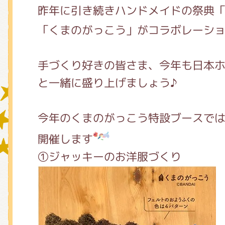
昨年に引き続きハンドメイドの祭典
「くまのがっこう」がコラボレーシ
グッズインフォメーション
手づくり好きの皆さま、今年も日本
と一緒に盛り上げましょう♪
ミュージカル・コンサート
今年のくまのがっこう特設ブースでは
おたのしみコンテンツ(クイズ・A
開催します
①ジャッキーのお洋服づくり
チア ジャッキーズ！