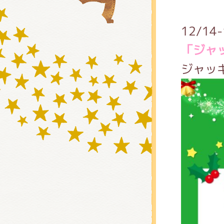
12/1
グッズ
「ジャ
ジャッ
ミュー
おたの
チア 