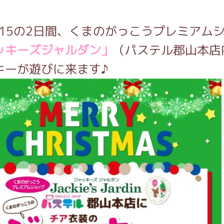
4-15の2日間、くまのがっこうプレミアム
インフォメーション
ッキーズジャルダン」
（パステル郡山本店
キーが遊びに来ます♪
ジカル・コンサート
しみコンテンツ(クイズ・AR・診断・占い
ジャッキーズ！