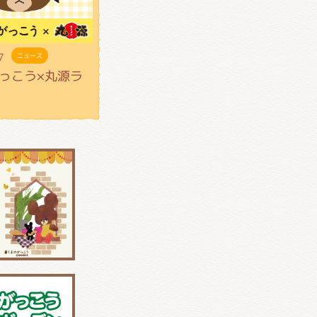
7
ニュース
っこう×丸源ラ