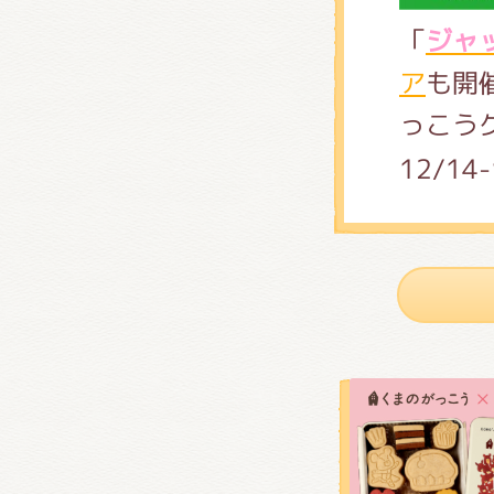
「
ジャ
ア
も開
っこう
12/1