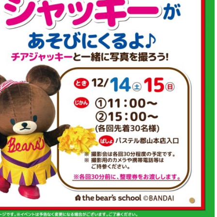
がっこう しょくいんしつ
がっこう 家庭科部