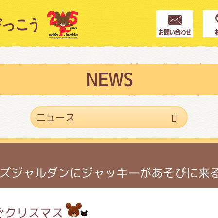
クター紹介
ス
NEWS
フブログ
作家紹介
ズジャルダンにジャッキーがあそびに来
プインフォメーション
ぐクリスマス