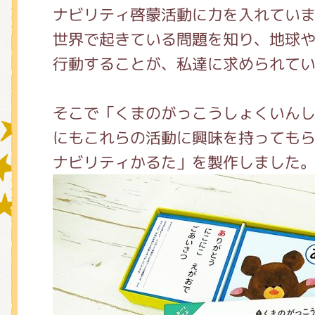
ナビリティ啓蒙活動に力を入れてい
世界で起きている問題を知り、地球
グッズインフォメーション
行動することが、私達に求められて
そこで「くまのがっこうしょくいん
ミュージカル・コンサート
にもこれらの活動に興味を持っても
ナビリティかるた」を製作しました
おたのしみコンテンツ(クイズ・A
チア ジャッキーズ！