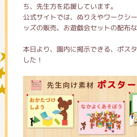
ち、先生方を応援しています。
公式サイトでは、ぬりえやワークシ
グッズインフォメーション
ッズの販売、お遊戯会セットの配布
本日より、園内に掲示できる、ポス
ミュージカル・コンサート
した！
おたのしみコンテンツ(クイズ・A
チア ジャッキーズ！