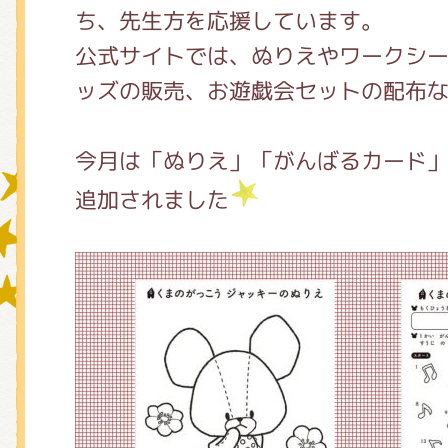
ち、先生方を応援しています。
公式サイトでは、ぬりえやワークシ
グッズインフォメーション
ッズの販売、お遊戯会セットの配布
今月は「ぬりえ」「がんばるカード
ミュージカル・コンサート
追加されました
おたのしみコンテンツ(クイズ・A
チア ジャッキーズ！