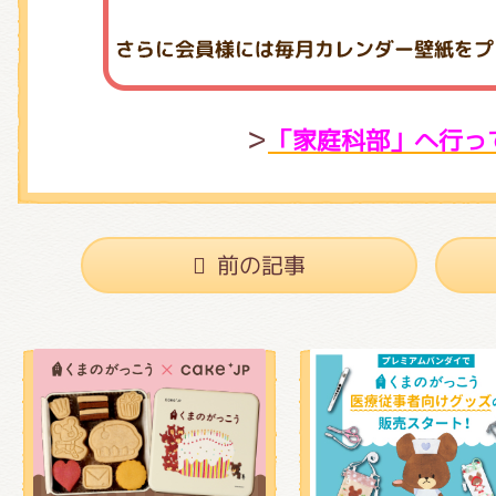
＞
「家庭科部」へ行っ
前の記事