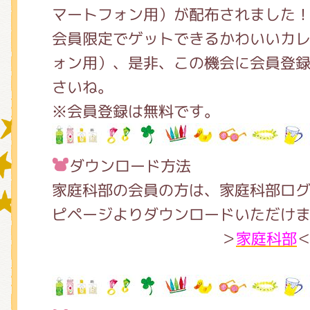
マートフォン用）が配布されました
会員限定でゲットできるかわいいカ
グッズインフォメーション
ォン用）、是非、この機会に会員登
さいね。
※会員登録は無料です。
ミュージカル・コンサート
ダウンロード方法
おたのしみコンテンツ(クイズ・A
家庭科部の会員の方は、家庭科部ロ
ピページよりダウンロードいただけ
＞
家庭科部
チア ジャッキーズ！