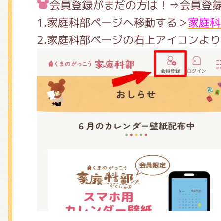
くまのがっこう しょくいんしつ
会員登録がまだの方は！⇒会員登
1.家庭科部ページへ移動する＞
家庭科
2.家庭科部ページの右上アイコンよ
くまのがっこう 家庭科部