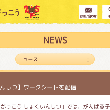
クター紹介
ス
NEWS
フブログ
作家紹介
んしつ】ワークシートを配信
プインフォメーション
がっこう しょくいんしつ」では、がんばる