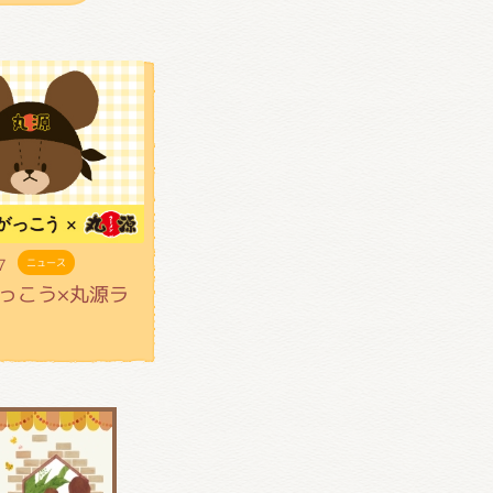
7
ニュース
っこう×丸源ラ