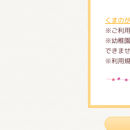
くまの
※ご利
※幼稚
できま
※利用