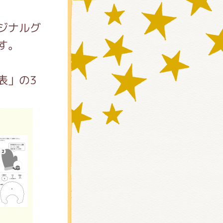
ジナルグ
す。
表」の3
)