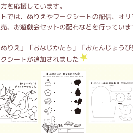
生方を応援しています。
イトでは、ぬりえやワークシートの配信、オリ
インフォメーション
販売、お遊戯会セットの配布などを行っていま
「ぬりえ」「おなじかたち」「おたんじょうび
ジカル・コンサート
ークシートが追加されました
しみコンテンツ(クイズ・AR・診断・占い
ジャッキーズ！