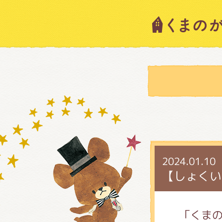
キャラ
ニュー
スタッ
2024.01.10
絵本・
【しょくい
ショッ
「くまの