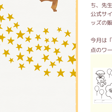
ち、先
公式サ
グッズ
ッズの
今月は
ミュー
点のワ
おたの
チア 