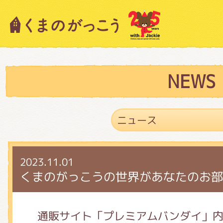
キャラクター紹介
ニュース
NEWS
スタッフブログ
2023.11.01
絵本・作家紹介
くまのがっこうの世界があなたのお部
ショップインフォメーション
通販サイト「プレミアムバンダイ」