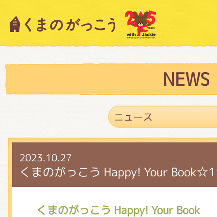
キャラクター紹介
ニュース
NEWS
スタッフブログ
2023.10.27
絵本・作家紹介
くまのがっこう Happy! Your Book☆
ショップインフォメーション
くまのがっこう Happy! Your Book