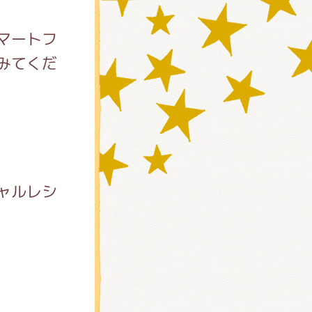
マートフ
みてくだ
)
ャルレシ