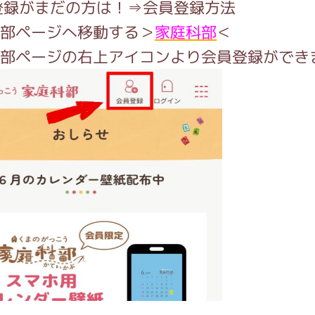
がっこう しょくいんしつ
登録がまだの方は！⇒会員登録方法
科部ページへ移動する＞
家庭科部
＜
科部ページの右上アイコンより会員登録ができ
がっこう 家庭科部