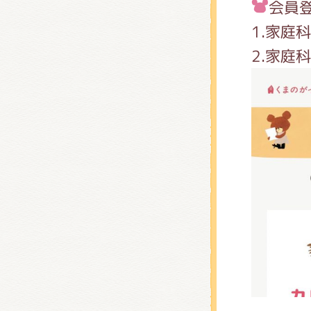
くまの
会員
1.家庭
2.家庭
くまの