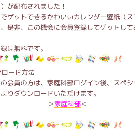
用）が配布されました！
定でゲットできるかわいいカレンダー壁紙（ス
インフォメーション
）、是非、この機会に会員登録してゲットして
。
登録は無料です。
ジカル・コンサート
ンロード方法
しみコンテンツ(クイズ・AR・診断・占い
部の会員の方は、家庭科部ログイン後、スペシ
ジよりダウンロードいただけます。
＞
家庭科部
＜
ジャッキーズ！