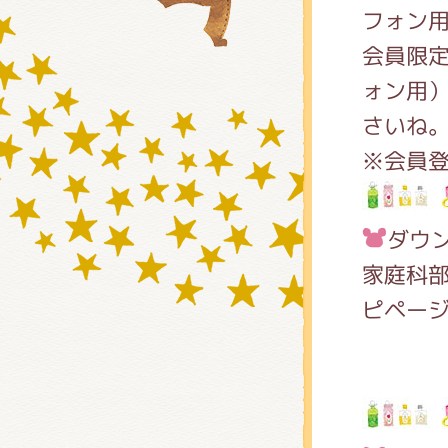
フォン
会員限
グッズ
ォン用
さいね
※会員
ミュー
ダウ
おたの
家庭科
ピペー
チア 