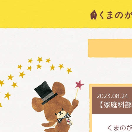
キャラ
ニュー
スタッ
2023.08.24
絵本・
【家庭科部
ショッ
くまの