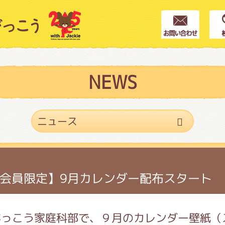
クター紹介
ス
NEWS
フブログ
作家紹介
会員限定】9月カレンダー配布スタート
プインフォメーション
がっこう家庭科部で、９月のカレンダー壁紙（