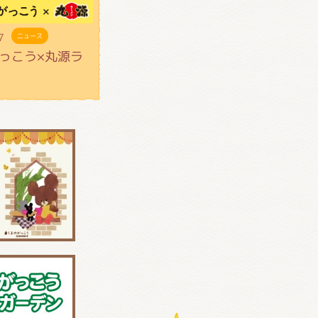
7
ニュース
っこう×丸源ラ