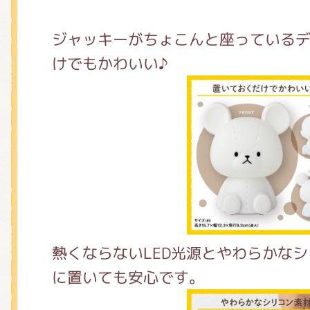
くまのがっこう しょくいんしつ
ジャッキーがちょこんと座っている
けでもかわいい♪
くまのがっこう 家庭科部
熱くならないLED光源とやわらかな
に置いても安心です。