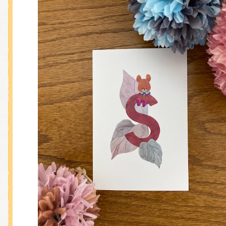
くまのがっこう しょくいんしつ
くまのがっこう 家庭科部