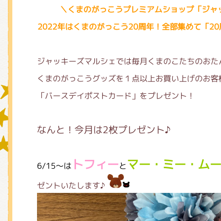
＼くまのがっこうプレミアムショップ「ジャ
2022年はくまのがっこう20周年！全部集めて「2
グッズインフォメーション
ジャッキーズマルシェでは毎月くまのこたちのおた
くまのがっこうグッズを１点以上お買い上げのお客
ミュージカル・コンサート
「バースデイポストカード」をプレゼント！
なんと！今月は2枚プレゼント♪
おたのしみコンテンツ(クイズ・A
トフィー
マー・ミー・ム
6/15～
は
と
チア ジャッキーズ！
ゼントいたします♪