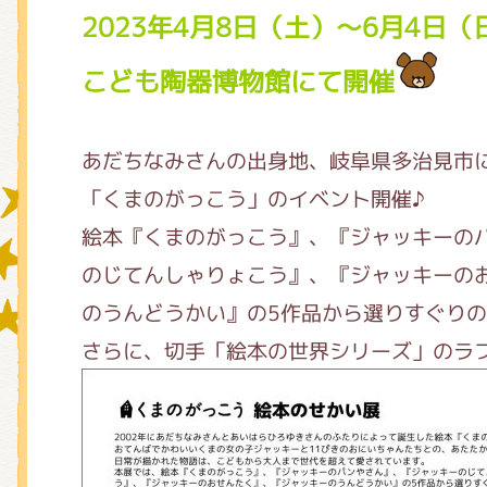
2023年4月8日（土）～6月4日（
こども陶器博物館にて開催
グッズインフォメーション
あだちなみさんの出身地、岐阜県多治見市
ミュージカル・コンサート
「くまのがっこう」の
イベント開催♪
絵本『くまのがっこう』、『ジャッキーの
のじてんしゃりょこう』、『ジャッキーの
おたのしみコンテンツ(クイズ・A
のうんどうかい』の5作品から選りすぐり
さらに、切手「絵本の世界シリーズ」のラ
チア ジャッキーズ！