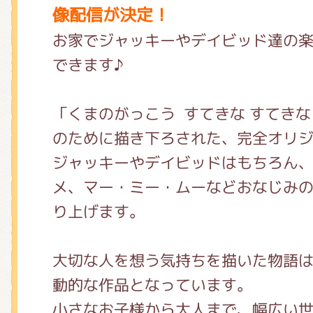
くまのがっこう しょくいんしつ
像配信が決定！
お家でジャッキーやデイビッド達の
できます♪
くまのがっこう 家庭科部
「くまのがっこう すてきな すてきな
のために描き下ろされた、完全オリ
ジャッキーやデイビッドはもちろん
メ、マー・ミー・ムーなどおなじみ
り上げます。
⼤切な⼈を想う気持ちを描いた物語
動的な作品となっています。
小さなお子様から⼤⼈まで、幅広い