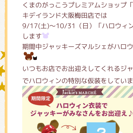
くまのがっこうプレミアムショップ
キデイランド大阪梅田店では
グッズインフォメーション
9/17(土)～10/31（日）「ハロウ
します
期間中ジャッキーズマルシェがハロ
ミュージカル・コンサート
いつもお店でお出迎えしてくれるジ
おたのしみコンテンツ(クイズ・A
でハロウィンの特別な仮装をしてい
チア ジャッキーズ！