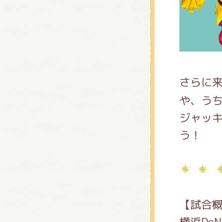
くまの
くまの
さらに
や、う
ジャッキ
う！
【試合
横浜De