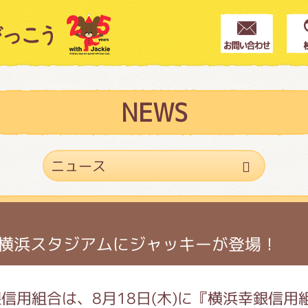
クター紹介
ス
NEWS
フブログ
作家紹介
 横浜スタジアムにジャッキーが登場！
プインフォメーション
信用組合は、8月18日(木)に『横浜幸銀信用