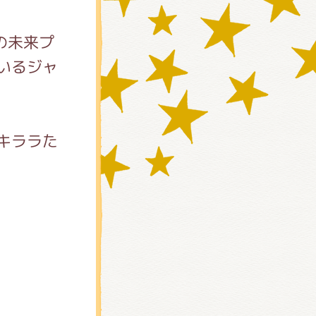
の未来プ
いるジャ
.キララた
)