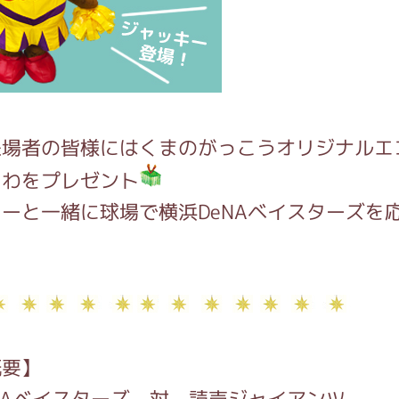
がっこう しょくいんしつ
がっこう 家庭科部
来場者の皆様にはくまのがっこうオリジナルエ
ちわをプレゼント
ーと一緒に球場で横浜DeNAベイスターズを
概要】
NAベイスターズ 対 読売ジャイアンツ