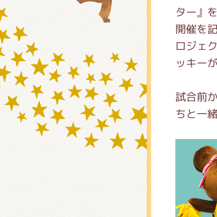
ター』
開催を記
グッズ
ロジェ
ッキー
ミュー
試合前か
ちと一
おたの
チア 