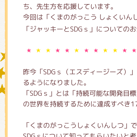
ち、先生方を応援しています。
今回は「くまのがっこう しょくいん
グッズインフォメーション
「ジャッキーとSDGｓ」についての
ミュージカル・コンサート
昨今「SDGｓ（エスディージーズ）
おたのしみコンテンツ(クイズ・A
るようになりました。
「SDGｓ」とは「持続可能な開発目
の世界を持続するために達成すべき1
チア ジャッキーズ！
「くまのがっこうしょくいんしつ」
SDGｓについて知ってもらいたいと考