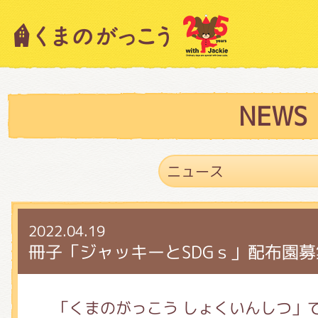
キャラクター紹介
ニュース
NEWS
スタッフブログ
2022.04.19
絵本・作家紹介
冊子「ジャッキーとSDGｓ」配布園
ショップインフォメーション
「くまのがっこう しょくいんしつ」