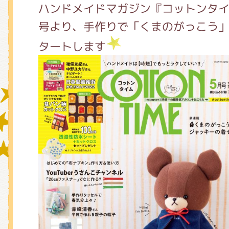
ハンドメイドマガジン『コットンタ
号より、手作りで「くまのがっこう
グッズインフォメーション
タートします
ミュージカル・コンサート
おたのしみコンテンツ(クイズ・A
チア ジャッキーズ！