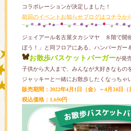
コラボレーションが決定しました！
前回のイベントお知らせブログはコチラか
グッズインフォメーション
ジェイアール名古屋タカシマヤ ８階で開
ぼう！」と同フロアにある、ハンバーガー＆
ミュージカル・コンサート
お散歩
バスケットバーガー
が発
子供から大人まで、みんなが大好きなもの
おたのしみコンテンツ(クイズ・A
ジャッキーと一緒にお散歩したくなっちゃ
販売期間：2022年4月1日（金）～4月24日（
税込価格：1,650円
チア ジャッキーズ！