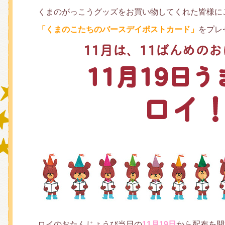
くまのがっこうグッズをお買い物してくれた皆様に
「くまのこたちのバースデイポストカード」
をプレ
グッズインフォメーション
ミュージカル・コンサート
おたのしみコンテンツ(クイズ・A
チア ジャッキーズ！
ロイのおたんじょうび当日の
11月19日
から配布を開