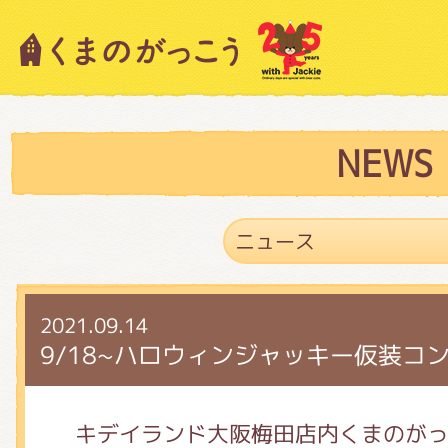
キャラクター紹介
ニュース
NEWS
スタッフブログ
2021.09.14
絵本・作家紹介
9/18~ハロウィンジャッキー仮装コ
ショップインフォメーション
キデイランド大阪梅田店内くまのが