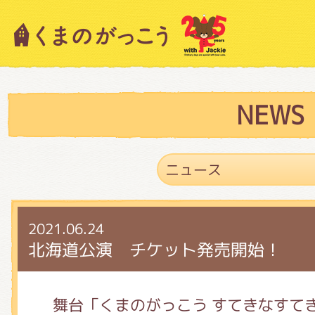
キャラクター紹介
ニュース
NEWS
スタッフブログ
2021.06.24
絵本・作家紹介
北海道公演 チケット発売開始！
ショップインフォメーション
舞台「くまのがっこう すてきなすて