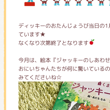
くまのがっこう しょくいんしつ
くまのがっこう 家庭科部
ディッキーのおたんじょうび当日の1
ています★
なくなり次第終了となります
今月は、絵本『ジャッキーのしあわせ
おにいちゃんたちが何に驚いている
みてくださいね☆