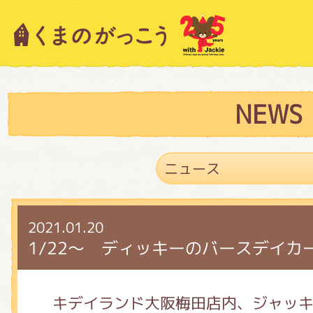
キャラクター紹介
ニュース
NEWS
スタッフブログ
2021.01.20
絵本・作家紹介
1/22～ ディッキーのバースデイカ
ショップインフォメーション
キデイランド大阪梅田店内、ジャッ