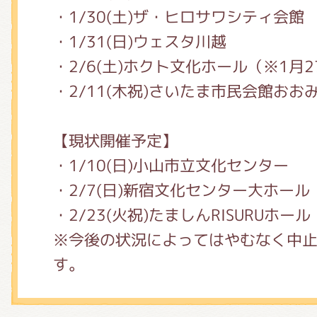
くまのがっこう しょくいんしつ
・1/30(土)ザ・ヒロサワシティ会館
・1/31(日)ウェスタ川越
・2/6(土)ホクト文化ホール（※1月
くまのがっこう 家庭科部
・2/11(木祝)さいたま市民会館おお
【現状開催予定】
・1/10(日)小山市立文化センター
・2/7(日)新宿文化センター大ホール
・2/23(火祝)たましんRISURUホール
※今後の状況によってはやむなく中
す。