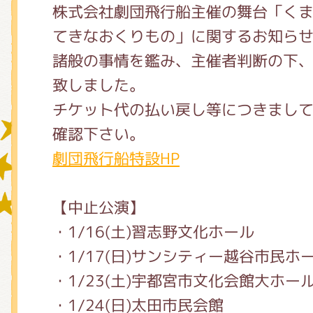
株式会社劇団飛行船主催の舞台「くま
てきなおくりもの」に関するお知ら
グッズインフォメーション
諸般の事情を鑑み、主催者判断の下
致しました。
チケット代の払い戻し等につきまして
ミュージカル・コンサート
確認下さい。
劇団飛行船特設HP
おたのしみコンテンツ(クイズ・A
【中止公演】
・1/16(土)習志野文化ホール
チア ジャッキーズ！
・1/17(日)サンシティー越谷市民ホ
・1/23(土)宇都宮市文化会館大ホー
・1/24(日)太田市民会館