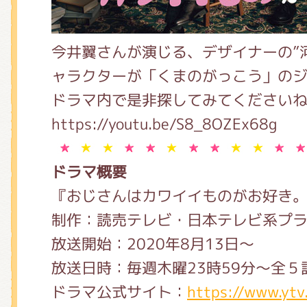
くまのがっこう しょくいんしつ
今井翼さんが演じる、デザイナーの”
くまのがっこう 家庭科部
ャラクターが「くまのがっこう」の
ドラマ内で是非探してみてください
https://youtu.be/S8_8OZEx68g
ドラマ概要
『おじさんはカワイイものがお好き
制作：読売テレビ・日本テレビ系プラ
放送開始：2020年8月13日～
放送日時：毎週木曜23時59分～全５
ドラマ公式サイト：
https://www.ytv.