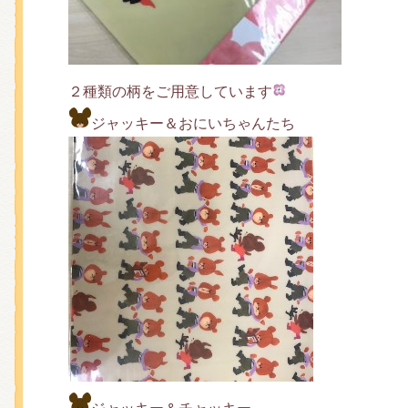
くまのがっこう しょくいんしつ
くまのがっこう 家庭科部
２種類の柄をご用意しています
ジャッキー＆おにいちゃんたち