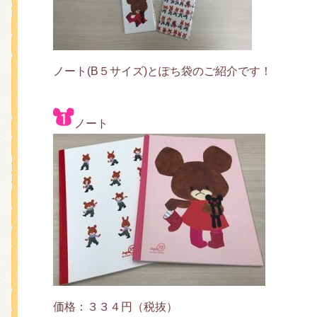
くまのがっこう しょくいんしつ
くまのがっこう 家庭科部
ノート(B５サイズ)とぽち袋のご紹介です！
ノート
価格：３３４円（税抜）