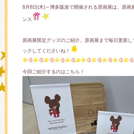
8月8日(木)～博多阪急で開催される原画展は、原
ンス
グッズインフォメーション
原画展限定グッズのご紹介。原画展まで毎日更新して
ミュージカル・コンサート
ックしてくださいね！
今回ご紹介するのはこちら！
おたのしみコンテンツ(クイズ・A
チア ジャッキーズ！