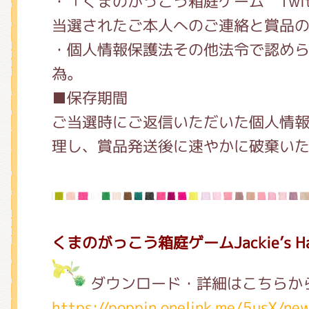
・「くまのがっこう箱庭ゲーム Twi
当選されたご本人へのご連絡と賞品
・個人情報保護法その他法令で認め
為。
■保存期間
ご当選時にご返信いただいた個人情
理し、賞品発送後に速やかに破棄い
くまのがっこう箱庭ゲームJackie’s Hap
ダウンロード・詳細はこちらか
https://poppin.onelink.me/5usX/ne