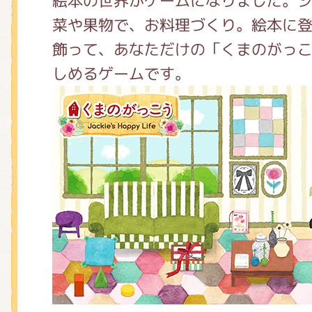
絵本の世界がゲームになりました。
くまのがっこう しょくいんしつ
菜や果物で、お料理づくり。絵本に
飾って、あなただけの「くまのがっ
くまのがっこう 家庭科部
しめるゲームです。