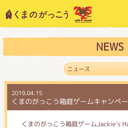
キャラクター紹介
ニュース
NEWS
スタッフブログ
2019.04.15
絵本・作家紹介
くまのがっこう箱庭ゲームキャンペー
ショップインフォメーション
くまのがっこう箱庭ゲームJackie’s Hap