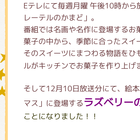
Eテレにて毎週月曜 午後10時か
レーテルのかまど」。
グッズインフォメーション
番組では名画や名作に登場するお
菓子の中から、季節に合ったスイ
そのスイーツにまつわる物語をひ
ミュージカル・コンサート
ルがキッチンでお菓子を作り上げ
おたのしみコンテンツ(クイズ・A
そして12月10日放送分にて、絵
ラズベリー
マス」に登場する
チア ジャッキーズ！
ことになりました！！