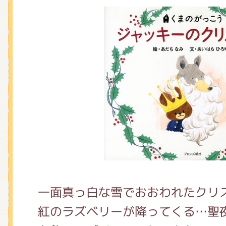
くまのがっこう しょくいんしつ
くまのがっこう 家庭科部
一面真っ白な雪でおおわれたクリ
紅のラズベリーが降ってくる…聖