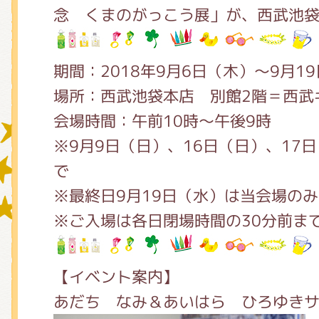
念 くまのがっこう展」が、西武池
グッズインフォメーション
期間：2018年9月6日（木）～9月1
場所：西武池袋本店 別館2階＝西武
会場時間：午前10時～午後9時
ミュージカル・コンサート
※9月9日（日）、16日（日）、17
で
おたのしみコンテンツ(クイズ・A
※最終日9月19日（水）は当会場のみ
※ご入場は各日閉場時間の30分前ま
チア ジャッキーズ！
【イベント案内】
あだち なみ＆あいはら ひろゆき