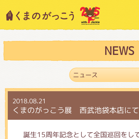
キャラクター紹介
ニュース
NEWS
スタッフブログ
2018.08.21
絵本・作家紹介
くまのがっこう展 西武池袋本店にて
ショップインフォメーション
誕生15周年記念として全国巡回をし