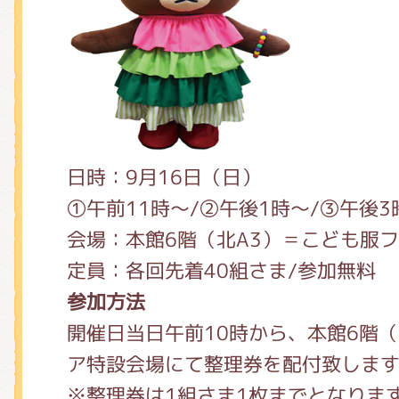
日時：9月16日（日）
①午前11時～/②午後1時～/③午後3
会場：本館6階（北A3）＝こども服
定員：各回先着40組さま/参加無料
参加方法
開催日当日午前10時から、本館6階（
ア特設会場にて整理券を配付致しま
※整理券は1組さま1枚までとなりま