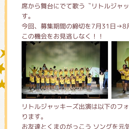
席から舞台にでて歌う〝リトルジャッ
す。
グッズインフォメーション
今回、募集期間の締切を7月31日→8
この機会をお見逃しなく！！
ミュージカル・コンサート
おたのしみコンテンツ(クイズ・A
チア ジャッキーズ！
リトルジャッキーズ出演は以下のフ
ります。
お友達とくまのがっこう ソングを元