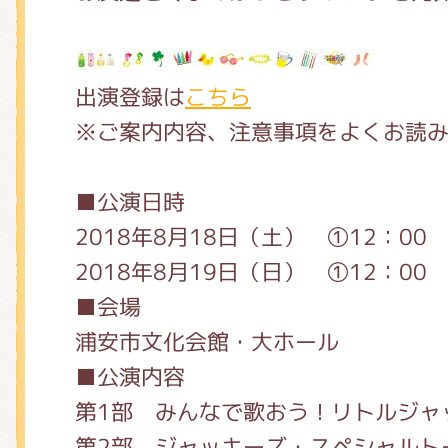
くまのがっこう しょくいんしつ
出演登録は
こちら
くまのがっこう 家庭科部
※ご案内内容、注意事項をよくお読
■公演日時
2018年8月18日（土） ①12：00 
2018年8月19日（日） ①12：00 
■会場
浦安市文化会館・大ホール
■公演内容
第1部 みんなで歌おう！リトルジャ
第2部 ジャッキーズ・スペシャルト