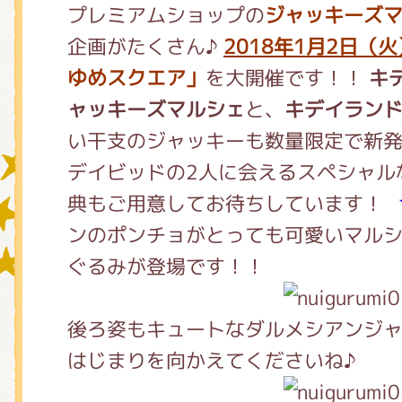
プレミアムショップの
ジャッキーズ
企画がたくさん♪
2018年1月2日（
グッズインフォメーション
ゆめスクエア」
を大開催です！！
キ
ャッキーズマルシェ
と、
キデイラン
い干支のジャッキーも数量限定で新
ミュージカル・コンサート
デイビッドの2人に会えるスペシャル
典もご用意してお待ちしています！
ンのポンチョがとっても可愛いマル
おたのしみコンテンツ(クイズ・A
ぐるみが登場です！！
チア ジャッキーズ！
後ろ姿もキュートなダルメシアンジ
はじまりを向かえてくださいね♪