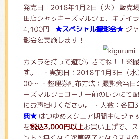
くまのがっこう しょくいんしつ
発売日：2018年1月2日（火） 販
田店ジャッキーズマルシェ、キデイラ
4,100円
★スペシャル撮影会★
ジャ
くまのがっこう 家庭科部
影会を実施します！！
カメラを持って遊びにきてね！！※
す。 ・実施日：2018年1月3日（水
00～ ・整理券配布方法：撮影会当日の
ーズマルシェコーナー前のレジにて
にお声掛けください。 ・人数：各回
典★
はつゆめスクエア期間中にジャ
を
税込3,000円以上
お買い上げで、ス
ント♪ 無くなり次第終了となります