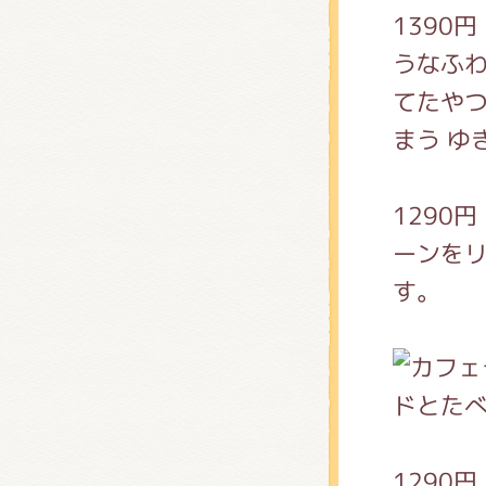
くまの
1390
うなふ
てたや
くまの
まう ゆ
1290
ーンを
す。
ドとた
1290