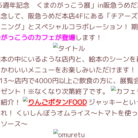
5週年記念 くまのがっこう展」in阪急うめ
念して、阪急うめだ本店4Fにある「チアー
インフォメーション
ニング」とスペシャルコラボレーション！ 
のがっこうのカフェが登場
します！
ジカル・コンサート
絵本の中にいるような店内と、絵本のシーンを
かわいいメニューをお楽しみいただけます！
/13～店内で4000円以上ご飲食の方に、展覧
しみコンテンツ(クイズ・AR・診断・占い
レゼント！※なくなり次第終了です。
ー紹介！
FOOD
ジャッキーとい
ジャッキーズ！
れ！ くいしんぼうオムライス～トマトを使
ヌソース～