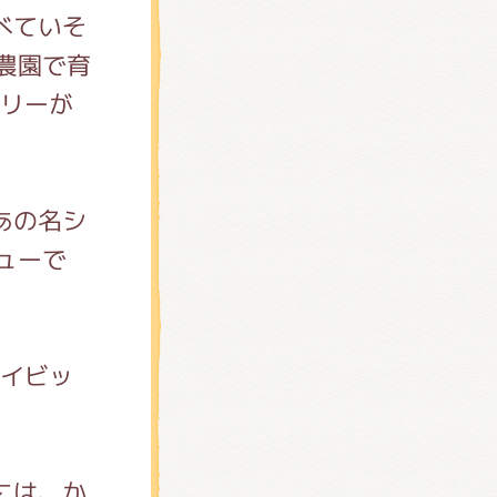
べていそ
農園で育
リーが
あの名シ
ューで
デイビッ
には、か