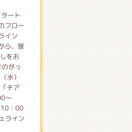
 タート
のフロー
がら、是
越しをお
まのがっ
日（水）
F「チア
00～
 10：00