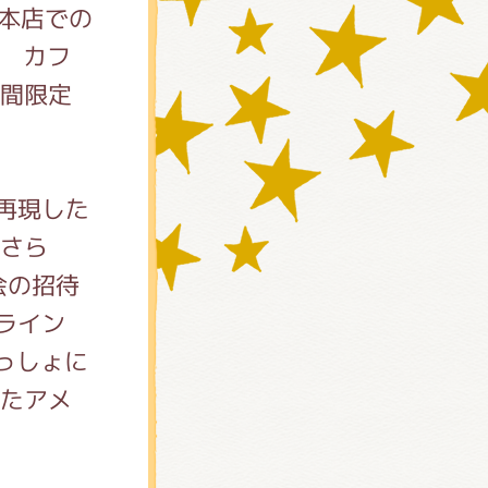
だ本店での
ズ カフ
期間限定
再現した
 さら
会の招待
)
っしょに
ったアメ