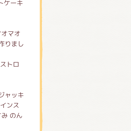
トケーキ
マオマオ
作りまし
りストロ
ジャッキ
、インス
み のん