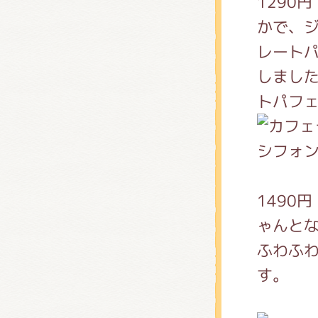
1290
かで、
レート
しまし
トパフ
シフォ
1490
ゃんと
ふわふ
す。