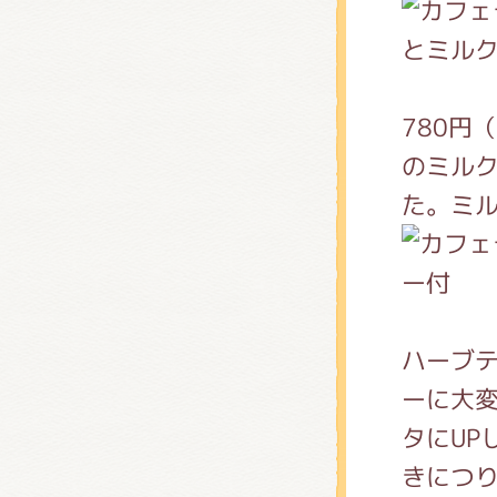
とミル
780円
のミル
た。ミ
ー付
ハーブ
ーに大変
タにUP
きにつ