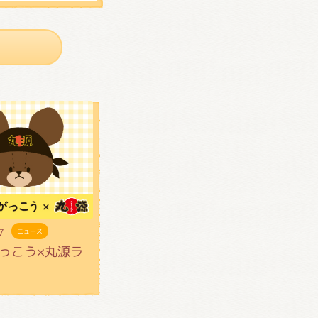
7
ニュース
っこう×丸源ラ