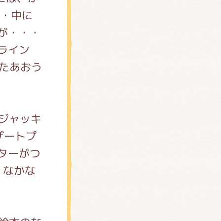
・・中に
が・・・
たあおう
 ジャッキ
ザートプ
ターがつ
 なかな