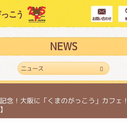
クター紹介
ス
NEWS
フブログ
作家紹介
記念！大阪に「くまのがっこう」カフェ！1
】
プインフォメーション