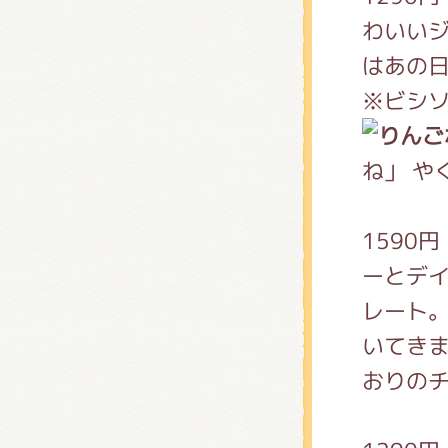
わいいジ
はあの
※ビシ
ね」 や
1590
ーとデ
レート
いてき
おりの