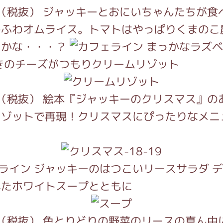
がっこう しょくいんしつ
円（税抜） ジャッキーとおにいちゃんたちが食
わふわオムライス。トマトはやっぱりくまのこ
つかな・・・？
まっかなラズベ
がっこう 家庭科部
きのチーズがつもりクリームリゾット
円（税抜） 絵本『ジャッキーのクリスマス』の
リゾットで再現！クリスマスにぴったりなメニ
ジャッキーのはつこいリースサラダ 
べたホワイトスープとともに
円（税抜） 色とりどりの野菜のリースの真ん中