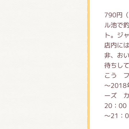
790円
ル池で
ト。ジ
店内に
非、おい
待ちし
こう フ
～201
ーズ カ
20：00（
～21：00