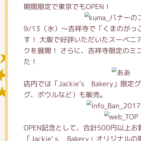
期間限定で東京でもOPEN！
グッズインフォメーション
9/13（水）～吉祥寺で「くまのが
す！ 大阪で好評いただいたスーベニ
クを展開！ さらに、吉祥寺限定のミ
ミュージカル・コンサート
た！
店内では「Jackie’s Bakery」
おたのしみコンテンツ(クイズ・A
グ、ボウルなど）も販売。
チア ジャッキーズ！
OPEN記念として、合計500円以上
「Jackie’ｓ Bakery」オリジナ