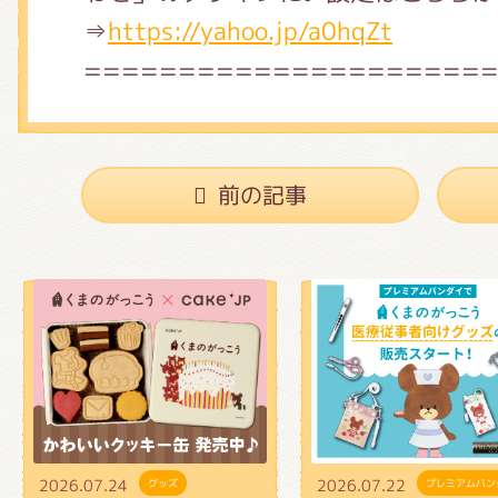
くまのがっこう しょくいんしつ
⇒
https://yahoo.jp/a0hqZt
=====================
くまのがっこう 家庭科部
前の記事
2026.07.24
2026.07.22
グッズ
プレミアムバン