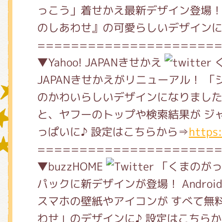
っこう」着せかえ最新デザイン登場！
のしあわせ』の可愛らしいデザイン
グッズインフォメーション
=====================
▼Yahoo! JAPANきせかえ
く
JAPANきせかえがリニューアル！ 
ミュージカル・コンサート
のかわいらしいデザインになりました
と、ヤフーのトップや検索結果が ジ
っぱいに♪ 設定はこちらから⇒
おたのしみコンテンツ(クイズ・A
https
=====================
▼buzzHOME
「くまのがっ
チア ジャッキーズ！
パックに新デザインが登場！ Andro
スマホの壁紙やアイコンが すべて無
わせ」のデザインに♪ 設定はこちら