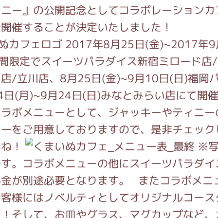
ィニー』の公開記念としてコラボレーションカ
で開催することが決定いたしました！
インフォメーション
2017年8月25日(金)~2017年
期間限定でスイーツパラダイス新宿ミロード店
店/立川店、8月25日(金)~9月10日(日)福岡
ジカル・コンサート
4日(月)~9月24日(日)みなとみらい店にて開
コラボメニューとして、ジャッキーやティニー
ューをご用意しておりますので、是非チェック
しみコンテンツ(クイズ・AR・診断・占い
いね！
※写
です。コラボメニューの他にスイーツパラダイ
ジャッキーズ！
料金が別途必要となります。 またコラボメニ
お客様にはノベルティとしてオリジナルコース
ト！そして、お皿やグラス、マグカップなど、