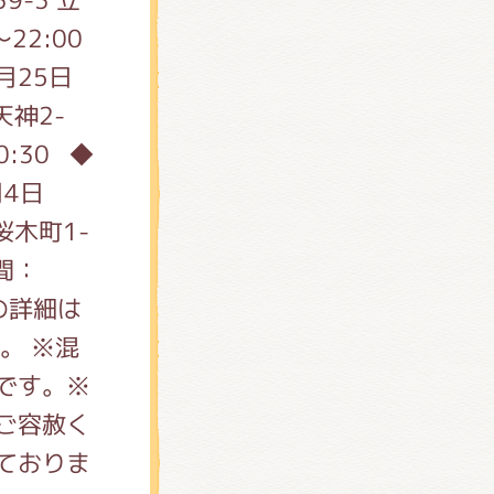
22:00
月25日
天神2-
0:30 ◆
月4日
桜木町1-
時間：
の詳細は
。 ※混
です。※
ご容赦く
ておりま