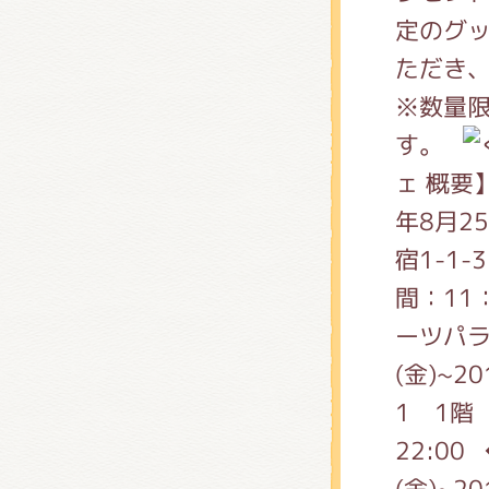
くまの
定のグ
ただき
※数量
くまの
す。
ェ 概要
年8月2
宿1-1-
間：11
ーツパラ
(金)~
1 1階 
22:0
(金)~2