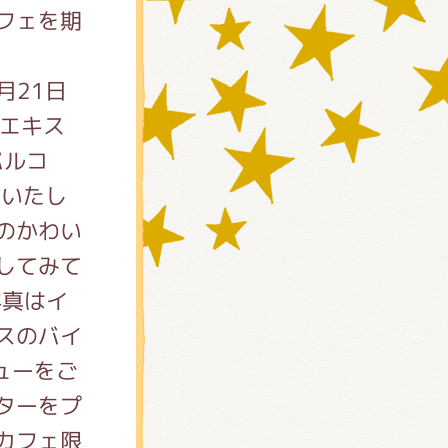
フェを期
9月21日
/エキス
パルコ
催いたし
のかわい
してみて
)
真はイ
スのバイ
ューをご
ターをプ
カフェ限