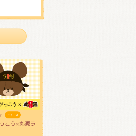
7
ニュース
っこう×丸源ラ