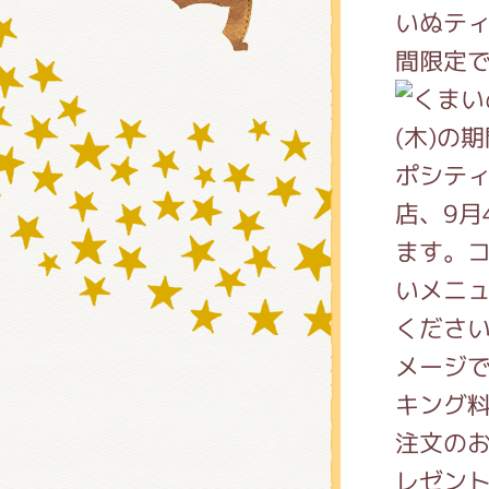
いぬテ
間限定
グッズ
(木)の
ポシティ
ミュー
店、9月
ます。
いメニ
おたの
くださ
メージ
チア 
キング
注文の
レゼン