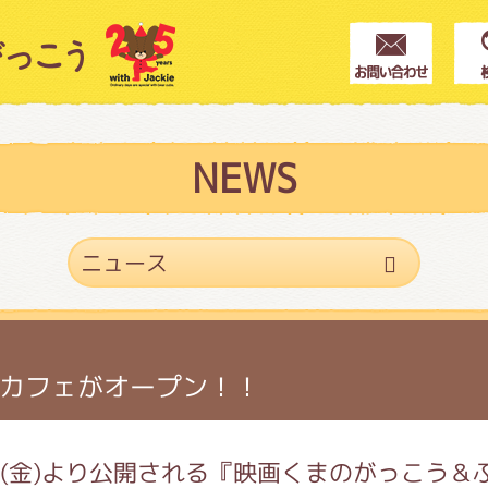
クター紹介
ス
NEWS
フブログ
作家紹介
カフェがオープン！！
プインフォメーション
日(金)より公開される『映画くまのがっこう＆