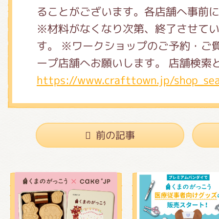
くまのがっこう しょくいんしつ
ることがございます。各店舗へ事前
※材料がなくなり次第、終了させて
す。 ※ワークショップのご予約・ご
くまのがっこう 家庭科部
ープ店舗へお願いします。 店舗検
https://www.crafttown.jp/shop_se
前の記事