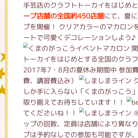
手芸店のクラフトトーカイをはじめ
ープ店舗の全国約450店舗
にて、夏に
グッズインフォメーション
プを開催！ クリアカラーのマカロン
ートで可愛くデコレーションしよう♪
開
ミュージカル・コンサート
トーカイをはじめとする全国のクラフ
2017年7・8月の夏休み期間中 参加
費、講習費込み）
おたのしみコンテンツ(クイズ・A
しか手に入らない「くまのがっこう
取り揃えてお待ちしています！！
チア ジャッキーズ！
てくださいね！！
ップの回数、定員は店舗により異なり
プは予約なしでの参加も可能ですが