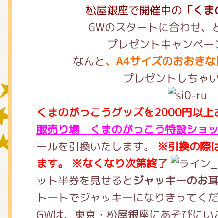
松屋銀座で開催中の
「くま
GWのスタートに合わせ、
グッズインフォメーション
プレゼントキャンペー
なんと
、A4サイズのおおき
プレゼントしちゃ
ミュージカル・コンサート
くまのがっこうグッズを2000円以上
服売り場 くまのがっこう特設ショ
おたのしみコンテンツ(クイズ・A
ールを引換いたします。
※引換の際
ます。
※なくなり次第終了
チア ジャッキーズ！
ット半券を見せると
ジャッキーのお
トートでジャッキーになりきってく
GWは、東京・松屋銀座にあそびにい